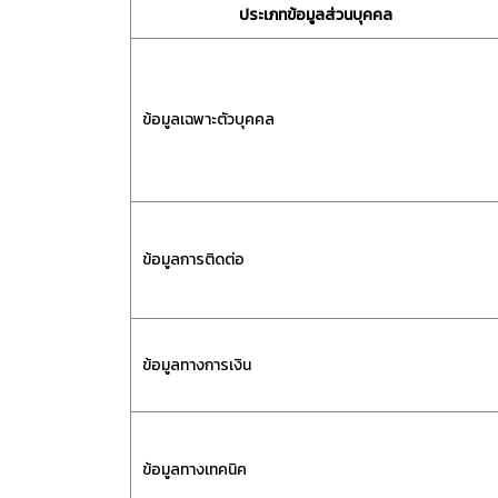
ประเภทข้อมูลส่วนบุคคล
ข้อมูลเฉพาะตัวบุคคล
ข้อมูลการติดต่อ
ข้อมูลทางการเงิน
ข้อมูลทางเทคนิค