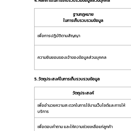
4. หลักการในการเก็บรวบรวมข้อมูลส่วนบุคคล
ฐานกฎหมาย
ในการเก็บรวบรวมข้อมูล
เพื่อการปฏิบัติตามสัญญา
ความยินยอมของเจ้าของข้อมูลส่วนบุคคล
5. วัตถุประสงค์ในการเก็บรวบรวมข้อมูล
วัตถุประสงค์
เพื่ออำนวยความสะดวกในการใช้งานเว็บไซต์และการให้
บริการ
เพื่อตอบคำถาม และให้ความช่วยเหลือแก่ลูกค้า