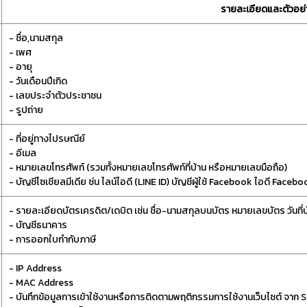
รายละเอียดและตัวอย่
- ชื่อ,นามสกุล
- เพศ
- อายุ
- วันเดือนปีเกิด
- เลขประจำตัวประชาชน
- รูปถ่าย
- ที่อยู่ทางไปรษณีย์
- อีเมล
- หมายเลขโทรศัพท์ (รวมทั้งหมายเลขโทรศัพท์ที่บ้าน หรือหมายเลขมือถือ)
- บัญชีโซเชียลมีเดีย ช่น ไลน์ไอดี (LINE ID) บัญชีผู้ใช้ Facebook ไอดี Fac
- รายละเอียดบัตรเครดิต/เดบิต เช่น ชื่อ-นามสกุลบนบัตร หมายเลขบัตร วันที่บ
- บัญชีธนาคาร
- การออกใบกำกับภาษี
- IP Address
- MAC Address
- บันทึกข้อมูลการเข้าใช้งานหรือการติดตามพฤติกรรมการใช้งานเว็บไซต์ จาก 