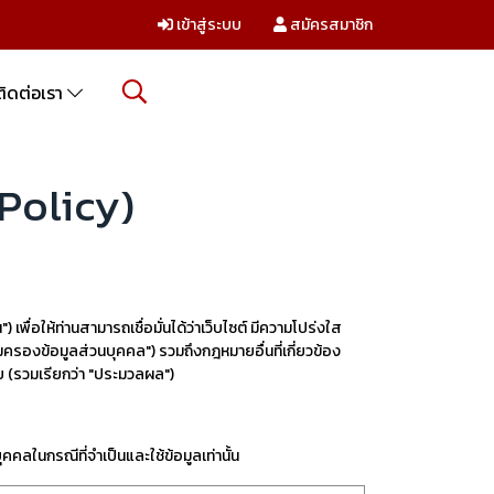
เข้าสู่ระบบ
สมัครสมาชิก
ติดต่อเรา
Policy)
เพื่อให้ท่านสามารถเชื่อมั่นได้ว่าเว็บไซต์ มีความโปร่งใส
องข้อมูลส่วนบุคคล") รวมถึงกฎหมายอื่นที่เกี่ยวข้อง
ผย (รวมเรียกว่า "ประมวลผล")
คลในกรณีที่จำเป็นและใช้ข้อมูลเท่านั้น