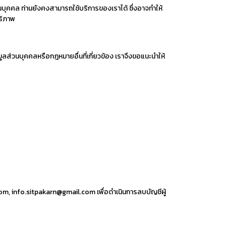
นบุคคล ท่านยังคงสามารถใช้บริการของเราได้ ซึ่งอาจทำให้
ธิภาพ
ส่วนบุคคลหรือกฎหมายอื่นที่เกี่ยวข้อง เราจึงขอแนะนำให้
com, info.sitpakarn@gmail.com เพื่อดำเนินการลบบัญชีผู้