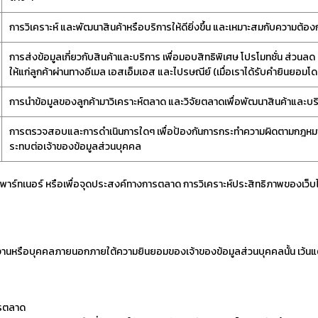
การวิเคราะห์ และพัฒนาสินค้าหรือบริการให้ดียิ่งขึ้น และเหมาะสมกับความต้อ
การส่งข้อมูลเกี่ยวกับสินค้าและบริการ เพื่อมอบสิทธิพิเศษ โปรโมทชั่น ส่วนล
ให้แก่ลูกค้าผ่านทางอีเมล เอสเอ็มเอส และไปรษณีย์ (เมื่อเราได้รับคำยินยอมโ
การนำข้อมูลของลูกค้ามาวิเคราะห์ตลาด และวิจัยตลาดเพื่อพัฒนาสินค้าและบริกา
การตรวจสอบและการดำเนินการใดๆ เพื่อป้องกันการกระทำความผิดตามกฎหมายท
ระทบต่อเจ้าของข้อมูลส่วนบุคคล
อ พาร์ทเนอร์ หรือเพื่อจุดประสงค์ทางการตลาด การวิเคราะห์ประสิทธิภาพของเว็
่วยงานหรือบุคคลภายนอกภายใต้ความยินยอมของเจ้าของข้อมูลส่วนบุคคลนั้น เว้น
การตลาด