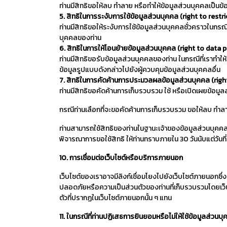
ท่านมีสิทธิขอให้ลบ ทำลาย หรือทำให้ข้อมูลส่วนบุคคลเป็นข้อ
5. สิทธิในการระงับการใช้ข้อมูลส่วนบุคคล (right to restr
ท่านมีสิทธิขอให้ระงับการใช้ข้อมูลส่วนบุคคลชั่วคราวในกร
บุคคลของท่าน
6. สิทธิในการให้โอนย้ายข้อมูลส่วนบุคคล (right to data p
ท่านมีสิทธิขอรับข้อมูลส่วนบุคคลของท่าน ในกรณีที่เราทำให้
ข้อมูลรูปแบบดังกล่าวไปยังผู้ควบคุมข้อมูลส่วนบุคคลอื่น
7. สิทธิในการคัดค้านการประมวลผลข้อมูลส่วนบุคคล (righ
ท่านมีสิทธิขอคัดค้านการเก็บรวบรวม ใช้ หรือเปิดเผยข้อมู
กรณีท่านเลือกที่จะขอคัดค้านการเก็บรวบรวม ขอให้ลบ ทำลาย
ท่านสามารถใช้สิทธิของท่านในฐานะเจ้าของข้อมูลส่วนบุค
พิจารณาการขอใช้สิทธิ ให้ท่านทราบภายใน 30 วันนับแต่วันที
10. การเชื่อมต่อเว็บไซต์หรือบริการภายนอก
เว็บไซต์ของเราอาจมีลิงก์เชื่อมโยงไปยังเว็บไซต์ภายนอกซ
ปลอดภัยหรือความเป็นส่วนตัวของท่านที่เก็บรวบรวมโดยเว
ตัวที่ปรากฏในเว็บไซต์ภายนอกนั้น ๆ แทน
11. ในกรณีที่ท่านปฏิเสธการยินยอมหรือไม่ให้ใช้ข้อมูลส่วนบ