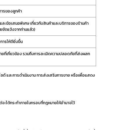
งการของลูกค้า
ด และข้อเสนอพิเศษ เกี่ยวกับสินค้าและบริการของร้านค้า
ดยชัดแจ้งจากท่านแล้ว)
รให้ดียิ่งขึ้น
ี่เกี่ยวข้อง รวมถึงการละเมิดความปลอดภัยที่ส่งผลก
บไซต์ และการดำเนินงาน การส่งเสริมการขาย หรือเพื่อแสดง
แต่จะได้กระทำภายในกรอบที่กฎหมายให้อำนาจไว้