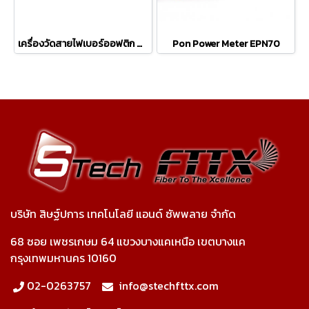
เครื่องวัดสายไฟเบอร์ออฟติก OTDR ยี่ห้อ TriBrer รุ่น TB700
Pon Power Meter EPN70
บริษัท สิษฐ์ปการ เทคโนโลยี แอนด์ ซัพพลาย จำกัด
68 ซอย เพชรเกษม 64 แขวงบางแคเหนือ เขตบางแค
กรุงเทพมหานคร 10160
02-0263757
info@stechfttx.com