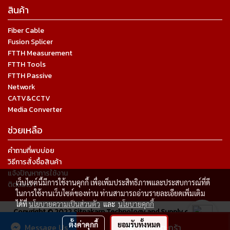
สินค้า
Fiber Cable
Fusion Splicer
FTTH Measurement
FTTH Tools
FTTH Passive
Network
CATV&CCTV
Media Converter
ช่วยเหลือ
คำถามที่พบบ่อย
วิธีการสั่งซื้อสินค้า
แจ้งปัญหาการใช้งาน
เว็บไซต์นี้มีการใช้งานคุกกี้ เพื่อเพิ่มประสิทธิภาพและประสบการณ์ที่ดี
ติดต่อเรา
ในการใช้งานเว็บไซต์ของท่าน ท่านสามารถอ่านรายละเอียดเพิ่มเติม
ได้ที่
นโยบายความเป็นส่วนตัว
และ
นโยบายคุกกี้
Copyright © 2022 Sitpakarn Technology and Supply co.,ltd. All
rights reserved.
ตั้งค่าคุกกี้
ยอมรับทั้งหมด
Message Us
เพิ่มลงตะกร้า