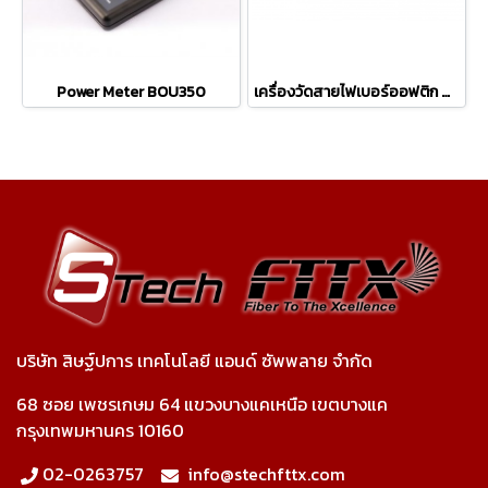
Power Meter BOU350
เครื่องวัดสายไฟเบอร์ออฟติก OTDR ยี่ห้อ TriBrer รุ่น TB700
บริษัท สิษฐ์ปการ เทคโนโลยี แอนด์ ซัพพลาย จำกัด
68 ซอย เพชรเกษม 64 แขวงบางแคเหนือ เขตบางแค
กรุงเทพมหานคร 10160
02-0263757
info@stechfttx.com